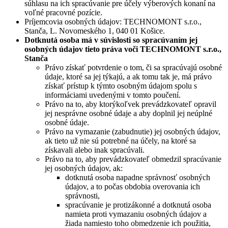
súhlasu na ich spracúvanie pre účely výberových konaní na
voľné pracovné pozície.
Príjemcovia osobných údajov: TECHNOMONT s.r.o.,
Stanča, L. Novomeského 1, 040 01 Košice.
Dotknutá osoba má v súvislosti so spracúvaním jej
osobných údajov tieto práva voči TECHNOMONT s.r.o.,
Stanča
Právo získať potvrdenie o tom, či sa spracúvajú osobné
údaje, ktoré sa jej týkajú, a ak tomu tak je, má právo
získať prístup k týmto osobným údajom spolu s
informáciami uvedenými v tomto poučení.
Právo na to, aby ktorýkoľvek prevádzkovateľ opravil
jej nesprávne osobné údaje a aby doplnil jej neúplné
osobné údaje.
Právo na vymazanie (zabudnutie) jej osobných údajov,
ak tieto už nie sú potrebné na účely, na ktoré sa
získavali alebo inak spracúvali.
Právo na to, aby prevádzkovateľ obmedzil spracúvanie
jej osobných údajov, ak:
dotknutá osoba napadne správnosť osobných
údajov, a to počas obdobia overovania ich
správnosti,
spracúvanie je protizákonné a dotknutá osoba
namieta proti vymazaniu osobných údajov a
žiada namiesto toho obmedzenie ich použitia,