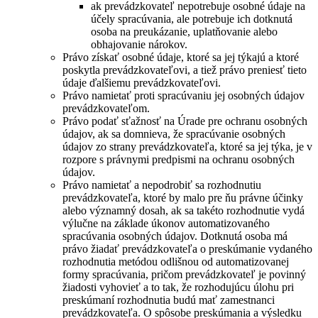
ak prevádzkovateľ nepotrebuje osobné údaje na
účely spracúvania, ale potrebuje ich dotknutá
osoba na preukázanie, uplatňovanie alebo
obhajovanie nárokov.
Právo získať osobné údaje, ktoré sa jej týkajú a ktoré
poskytla prevádzkovateľovi, a tiež právo preniesť tieto
údaje ďalšiemu prevádzkovateľovi.
Právo namietať proti spracúvaniu jej osobných údajov
prevádzkovateľom.
Právo podať sťažnosť na Úrade pre ochranu osobných
údajov, ak sa domnieva, že spracúvanie osobných
údajov zo strany prevádzkovateľa, ktoré sa jej týka, je v
rozpore s právnymi predpismi na ochranu osobných
údajov.
Právo namietať a nepodrobiť sa rozhodnutiu
prevádzkovateľa, ktoré by malo pre ňu právne účinky
alebo významný dosah, ak sa takéto rozhodnutie vydá
výlučne na základe úkonov automatizovaného
spracúvania osobných údajov. Dotknutá osoba má
právo žiadať prevádzkovateľa o preskúmanie vydaného
rozhodnutia metódou odlišnou od automatizovanej
formy spracúvania, pričom prevádzkovateľ je povinný
žiadosti vyhovieť a to tak, že rozhodujúcu úlohu pri
preskúmaní rozhodnutia budú mať zamestnanci
prevádzkovateľa. O spôsobe preskúmania a výsledku