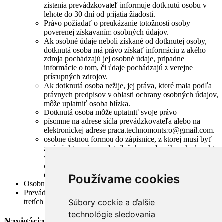
zistenia prevádzkovateľ informuje dotknutú osobu v
lehote do 30 dní od prijatia žiadosti.
Právo požiadať o preukázanie totožnosti osoby
poverenej získavaním osobných údajov.
Ak osobné údaje neboli získané od dotknutej osoby,
dotknutá osoba má právo získať informáciu z akého
zdroja pochádzajú jej osobné údaje, prípadne
informácie o tom, či údaje pochádzajú z verejne
prístupných zdrojov.
Ak dotknutá osoba nežije, jej práva, ktoré mala podľa
právnych predpisov v oblasti ochrany osobných údajov,
môže uplatniť osoba blízka.
Dotknutá osoba môže uplatniť svoje právo
písomne na adrese sídla prevádzkovateľa alebo na
elektronickej adrese praca.technomontsro@gmail.com.
osobne ústnou formou do zápisnice, z ktorej musí byť
zrejmé, kto právo uplatnil, čoho sa domáha a kedy a kto
vyhotovil zápisnicu, jeho podpis a podpis dotknutej
osoby; kópiu zápisnice je poisťovňa povinná odovzdať
dotknutej osobe.
Používame cookies
Osobné údaje nebudú zverejnené.
Prevádzkovatelia neuskutočnia prenos osobných údajov do
tretích krajín.
Súbory cookie a ďalšie
technológie sledovania
Navigácia