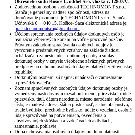
Okresného súdu Košice I., oddiel Sro, vložka č. 12807/V.
Zodpovednou osobou spoločnosti TECHNOMONT s.r.o.,
Stanča je generálny riaditeľ spoločnosti, adresa na
doručovanie písomností je TECHNOMONT s.r.o., Stanča,
Učňovská 6, 040 15, Košice- Šaca elektronická adresa je:
praca.technomontsro@gmail.com
.
Účelom spracúvania osobných údajov dotknutých osôb je
realizácia výberových konaní na voľné pracovné pozície.
Právnym základom spracúvania osobných údajov je
vytvorenie predzmluvných vzťahov na základe žiadosti
uchádzača o zamestnanie – dotknutej osoby a súhlas
dotknutej osoby v zmysle všeobecne záväzných právnych
predpisov na ochranu osobných údajov platných v Slovenskej
republike.
Dotknutými osobami sú najmä: uchádzači o zamestnanie
u prevádzkovateľa.
Zoznam spracúvaných osobných údajov dotknutej osoby je
vymedzený nasledovným rozsahom: meno, priezvisko, rodné
priezvisko, titul, dátum narodenia, miesto narodenia, telefónne
číslo, e-mailová adresa, štátna príslušnosť, štátne občianstvo,
trvalé bydlisko, prechodné bydlisko, údaje o vzdelaní, osobné
údaje spracúvané na potvrdeniach, osvedčenia o
absolvovaných skúškach a vzdelávacích aktivitách,
zamestnanie, pohlavie.
Doba uchovávania osobných údajov: po dobu platnosti