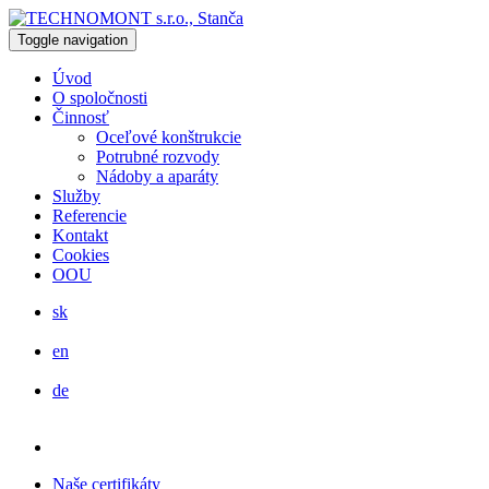
Toggle navigation
Úvod
O spoločnosti
Činnosť
Oceľové konštrukcie
Potrubné rozvody
Nádoby a aparáty
Služby
Referencie
Kontakt
Cookies
OOU
sk
en
de
Naše certifikáty